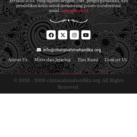
gerakan sosial yang dipadu dengan; riset, pengorganisasian, dan
pendidikan kritis untuk mendorong proses transformasi
sosial...
selengkapnya
info@citatanahmahardika.org
About Us
Mitra dan Jejaring
Tim Kami
Contact Us
© 2023 -
2026
citatanahmahardika.org. All Rights
Reserved.