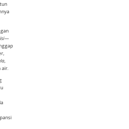
ntun
annya
ngan
isi
—
anggap
r,
ula
,
air.
g
tu
da
spansi