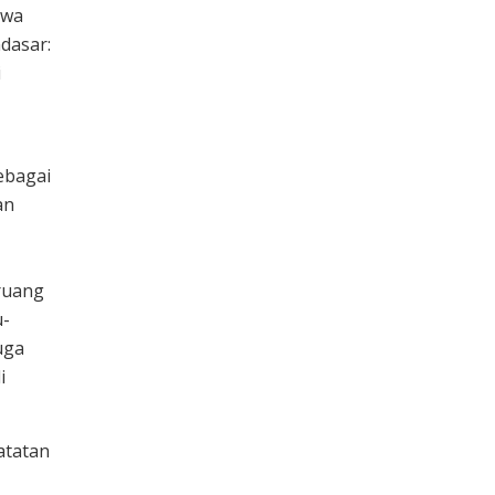
hwa
dasar:
i
ebagai
an
ruang
u-
uga
i
atatan