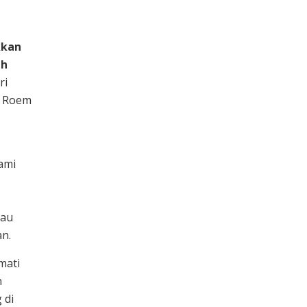
kkan
uh
ri
 Roem
ami
lau
an.
mati
n
 di