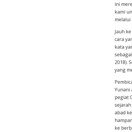
ini mer
kami un
melalui
Jauh k
cara ya
kata ya
sebagai
2018). 
yang me
Pembica
Yunani 
pegiat 
sejarah
abad ke
hampara
ke berb