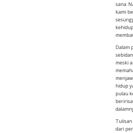
sana. N
kami b
sesungg
kehidup
membawa
Dalam p
sebidan
meski a
memaham
menjawa
hidup y
pulau k
beriris
dalamny
Tulisan
dari pe