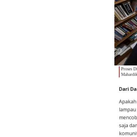
Proses D
Mahardik
Dari D
Apakah
lampau 
mencob
saja da
komunit