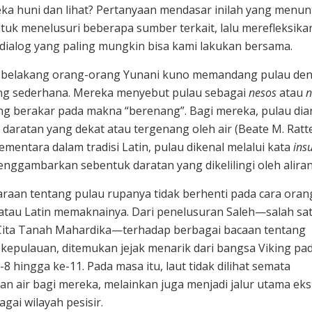
eka huni dan lihat? Pertanyaan mendasar inilah yang menu
tuk menelusuri beberapa sumber terkait, lalu merefleksik
 dialog yang paling mungkin bisa kami lakukan bersama.
e belakang orang-orang Yunani kuno memandang pulau de
ng sederhana. Mereka menyebut pulau sebagai
nesos
atau
n
ng berakar pada makna “berenang”. Bagi mereka, pulau di
 daratan yang dekat atau tergenang oleh air (Beate M. Ratte
Sementara dalam tradisi Latin, pulau dikenal melalui kata
ins
nggambarkan sebentuk daratan yang dikelilingi oleh aliran 
raan tentang pulau rupanya tidak berhenti pada cara oran
atau Latin memaknainya. Dari penelusuran Saleh—salah sa
Cita Tanah Mahardika—terhadap berbagai bacaan tentang
 kepulauan, ditemukan jejak menarik dari bangsa Viking pa
-8 hingga ke-11. Pada masa itu, laut tidak dilihat semata
n air bagi mereka, melainkan juga menjadi jalur utama ek
agai wilayah pesisir.