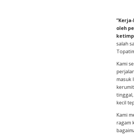
”Kerja
oleh p
ketimp
salah s
Topati
Kami se
perjala
masuk l
kerumit
tinggal
kecil t
Kami me
ragam 
bagaima