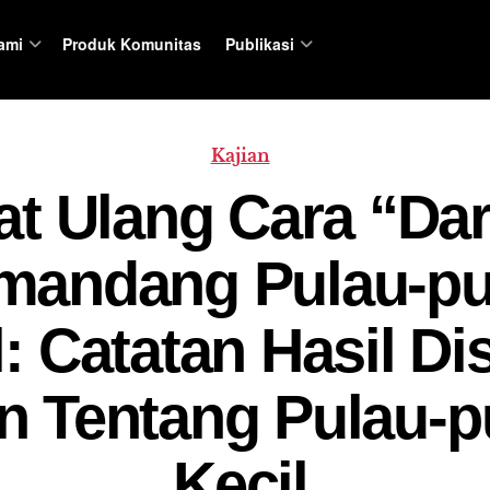
ami
Produk Komunitas
Publikasi
Kajian
at Ulang Cara “Da
andang Pulau-pu
l: Catatan Hasil Di
n Tentang Pulau-p
Kecil