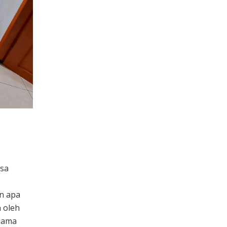
asa
n apa
n oleh
elama