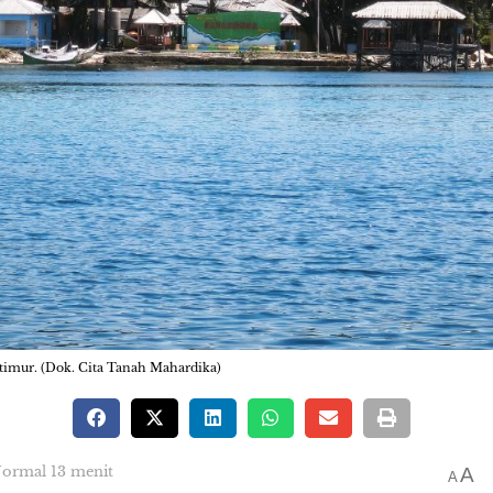
timur. (Dok. Cita Tanah Mahardika)
Normal 13 menit
A
A