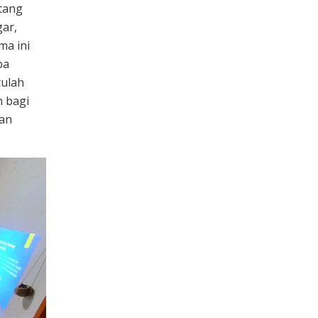
tang
gar,
a ini
ba
tulah
n bagi
dan