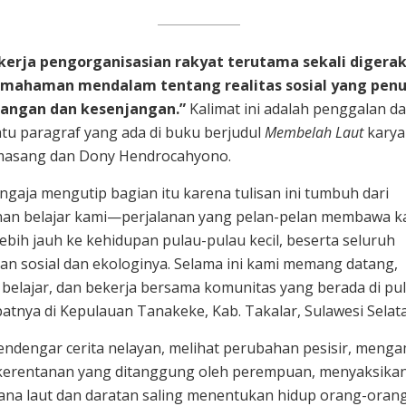
-kerja pengorganisasian rakyat terutama sekali digera
emahaman mendalam tentang realitas sosial yang pen
angan dan kesenjangan.”
Kalimat ini adalah penggalan da
atu paragraf yang ada di buku berjudul
Membelah Laut
karya
masang dan Dony Hendrocahyono.
ngaja mengutip bagian itu karena tulisan ini tumbuh dari
nan belajar kami—perjalanan yang pelan-pelan membawa k
ebih jauh ke kehidupan pulau-pulau kecil, beserta seluruh
an sosial dan ekologinya. Selama ini kami memang datang,
, belajar, dan bekerja bersama komunitas yang berada di pu
epatnya di Kepulauan Tanakeke, Kab. Takalar, Sulawesi Selat
ndengar cerita nelayan, melihat perubahan pesisir, menga
kerentanan yang ditanggung oleh perempuan, menyaksika
na laut dan daratan saling menentukan hidup orang-orang