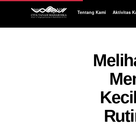
Tentang Kami
Aktivitas K
Melih
Mem
Keci
Ruti