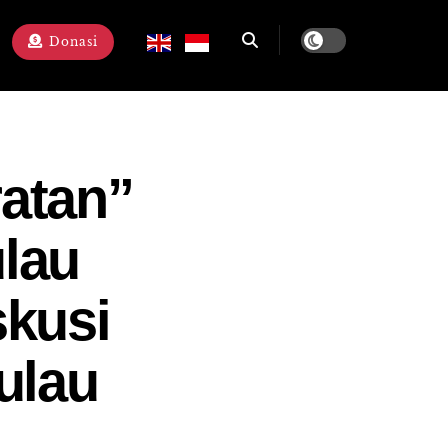
Donasi
ratan”
lau
skusi
ulau