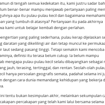
amun di tengah semua kedekatan itu, kami justru sadar ba
elum benar-benar mampu menjawab pertanyaan paling men
uhnya apa itu pulau-pulau kecil dan bagaimana memaham
an yang tumbuh di atasnya? Pertanyaan itu pada akhirnya
 kami untuk belajar kembali dengan perlahan.
engertian yang paling sederhana, pulau kerap dijelaskan s
g daratan yang dikelilingi air dan tetap muncul ke permuka
ir laut sedang pasang tinggi. Tetapi semakin kami mencoba
inya, definisi itu terasa belum cukup. Ia belum mampu
b mengapa pulau-pulau kecil selalu dibayangkan sebagai 
ang jauh, terasing, tertinggal, dan rentan. Seolah-olah pula
ecil hanya persoalan geografis semata, padahal selama ini j
an dengan cara dunia memandang kehidupan yang bekerja d
a.
 ini tentu bukan kesimpulan akhir, melainkan sekumpulan c
rcakapan-percakapan yang telah kami lalui bersama selama