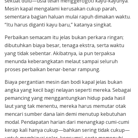
sekuat dulu—usia telah menggerogoti kayu-kayunya.
Mesin kapal mengalami kerusakan cukup parah,
sementara bagian haluan mulai rapuh dimakan waktu.
“Itu harus diganti kayu baru,” katanya singkat.
Perbaikan semacam itu jelas bukan perkara ringan;
dibutuhkan biaya besar, tenaga ekstra, serta waktu
yang tidak sebentar. Akibatnya, ia pun terpaksa
menunda keberangkatan melaut sampai seluruh
proses perbaikan benar-benar rampung.
Biaya pergantian mesin dan bodi kapal jelas bukan
angka yang kecil bagi nelayan seperti mereka. Sebagai
pemancing yang menggantungkan hidup pada hasil
laut yang tak menentu, mereka harus memutar otak
mencari sumber dana lain demi menutup kebutuhan
modal. Pendapatan harian dari menangkap cumi-cumi
kerap kali hanya cukup—bahkan sering tidak cukup—
untuk membiayai solar, konsumsi, serta memenuhi