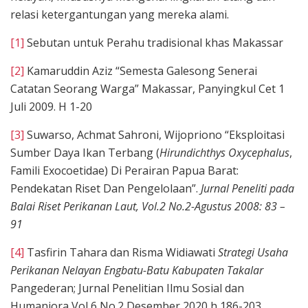
relasi ketergantungan yang mereka alami.
[1]
Sebutan untuk Perahu tradisional khas Makassar
[2]
Kamaruddin Aziz “Semesta Galesong Senerai
Catatan Seorang Warga” Makassar, Panyingkul Cet 1
Juli 2009. H 1-20
[3]
Suwarso, Achmat Sahroni, Wijopriono “Eksploitasi
Sumber Daya Ikan Terbang (
Hirundichthys Oxycephalus
,
Famili Exocoetidae) Di Perairan Papua Barat:
Pendekatan Riset Dan Pengelolaan”.
Jurnal Peneliti pada
Balai Riset Perikanan Laut, Vol.2 No.2-Agustus 2008: 83 –
91
[4]
Tasfirin Tahara dan Risma Widiawati
Strategi Usaha
Perikanan Nelayan Engbatu-Batu Kabupaten Takalar
Pangederan; Jurnal Penelitian Ilmu Sosial dan
Humaniora Vol 6 No.2 Desember 2020 h 186-203