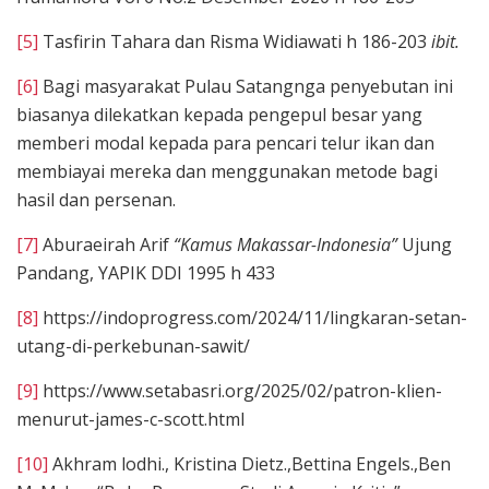
[5]
Tasfirin Tahara dan Risma Widiawati h 186-203
ibit.
[6]
Bagi masyarakat Pulau Satangnga penyebutan ini
biasanya dilekatkan kepada pengepul besar yang
memberi modal kepada para pencari telur ikan dan
membiayai mereka dan menggunakan metode bagi
hasil dan persenan.
[7]
Aburaeirah Arif
“Kamus Makassar-Indonesia”
Ujung
Pandang, YAPIK DDI 1995 h 433
[8]
https://indoprogress.com/2024/11/lingkaran-setan-
utang-di-perkebunan-sawit/
[9]
https://www.setabasri.org/2025/02/patron-klien-
menurut-james-c-scott.html
[10]
Akhram lodhi., Kristina Dietz.,Bettina Engels.,Ben