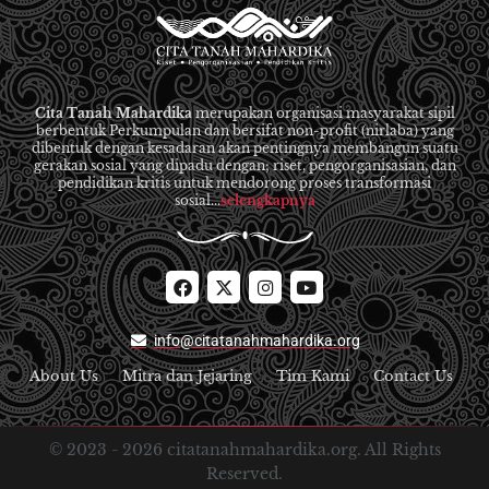
Cita Tanah Mahardika
merupakan organisasi masyarakat sipil
berbentuk Perkumpulan dan bersifat non-profit (nirlaba) yang
dibentuk dengan kesadaran akan pentingnya membangun suatu
gerakan sosial yang dipadu dengan; riset, pengorganisasian, dan
pendidikan kritis untuk mendorong proses transformasi
sosial...
selengkapnya
info@citatanahmahardika.org
About Us
Mitra dan Jejaring
Tim Kami
Contact Us
© 2023 -
2026
citatanahmahardika.org. All Rights
Reserved.