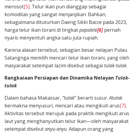
merosot
[5]
. Telur ikan pun dianggap sebagai
komoditas yang sangat menjanjikan. Bahkan,
sebagaimana dituturkan Daeng Sikki Bacce pada 2023,
harga telur ikan torani di tingkat
papalele
[6]
pernah
nyaris menyentuh angka satu juta rupiah.
Karena alasan tersebut, sebagian besar nelayan Pulau
Satangnga memilih mencari telur ikan torani, yang oleh
masyarakat setempat lazim disebut sebagai
tulak-tulak
.
Rangkaiaan Persiapan dan Dinamika Nelayan
Tulak-
tulak
Dalam bahasa Makassar,
“tulak
” berarti susur.
Atulak
bermakna menyusuri, mencari atau mengikuti arus
[7]
.
Aktivitas tersebut merujuk pada praktik mengikuti arus
laut yang menghanyutkan telur ikan—oleh masyarakat
setempat disebut
anyu-anyu
. Adapun orang yang