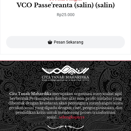
VCO Passe'reanta (salin) (salin)
Rp
25.000
Pesan Sekarang
Cita Tanah Mahardika
merupakan organisasi masyarakat sipil
berbentuk Perkumpulan dan bersifat non-profit (nirlaba) yang
dibentuk dengan kesadaran akan pentingnya membangun suatu
gerakan sosial yang dipadu dengan; riset, pengorganisasian, dan
pendidikan kritis untuk mendorong proses transformasi
sosial...
selengkapnya