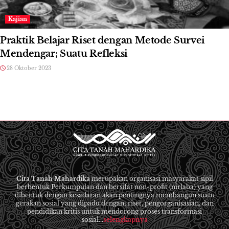
Kajian
Praktik Belajar Riset dengan Metode Survei
Mendengar; Suatu Refleksi
28 Oktober 2023
Cita Tanah Mahardika
merupakan organisasi masyarakat sipil
berbentuk Perkumpulan dan bersifat non-profit (nirlaba) yang
dibentuk dengan kesadaran akan pentingnya membangun suatu
gerakan sosial yang dipadu dengan; riset, pengorganisasian, dan
pendidikan kritis untuk mendorong proses transformasi
sosial...
selengkapnya