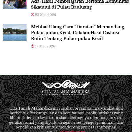
Ada: Hasil Pembelajaran Bersama Komunitas
Sikatutui di Pulau Bauluang
23 Mei 2026
Melihat Ulang Cara “Daratan” Memandang
Pulau-pulau Kecil: Catatan Hasil Diskusi
Rutin Tentang Pulau-pulau Kecil
17 Mei 2026
Cita Tanah Mahardika
merupakan organisasi masyarakat sipil
berbentuk Perkumpulan dan bersifat non-profit (nirlaba) yang
dibentuk dengan kesadaran akan pentingnya membangun suatu
gerakan sosial yang dipadu dengan; riset, pengorganisasian, dan
pendidikan kritis untuk mendorong proses transformasi
sosial...
selengkapnya