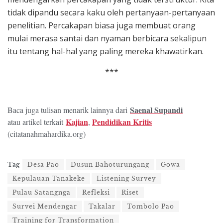
tidak dipandu secara kaku oleh pertanyaan-pertanyaan
penelitian. Percakapan biasa juga membuat orang
mulai merasa santai dan nyaman berbicara sekalipun
itu tentang hal-hal yang paling mereka khawatirkan.
***
Saenal Supandi
Baca juga tulisan menarik lainnya dari
Kajian
Pendidikan Kritis
atau artikel terkait
,
(citatanahmahardika.org)
Tag
Desa Pao
Dusun Bahoturungang
Gowa
Kepulauan Tanakeke
Listening Survey
Pulau Satangnga
Refleksi
Riset
Survei Mendengar
Takalar
Tombolo Pao
Training for Transformation