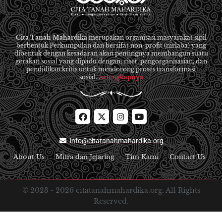
Cita Tanah Mahardika
merupakan organisasi masyarakat sipil
berbentuk Perkumpulan dan bersifat non-profit (nirlaba) yang
dibentuk dengan kesadaran akan pentingnya membangun suatu
gerakan sosial yang dipadu dengan; riset, pengorganisasian, dan
pendidikan kritis untuk mendorong proses transformasi
sosial...
selengkapnya
info@citatanahmahardika.org
About Us
Mitra dan Jejaring
Tim Kami
Contact Us
© 2023 -
2026
citatanahmahardika.org. All Rights
Reserved.