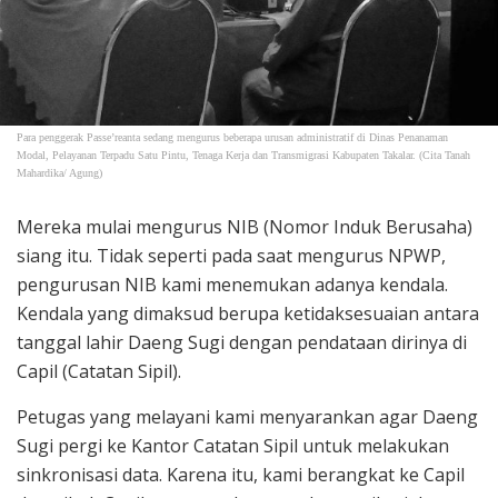
Para penggerak Passe’reanta sedang mengurus beberapa urusan administratif di Dinas Penanaman
Modal, Pelayanan Terpadu Satu Pintu, Tenaga Kerja dan Transmigrasi Kabupaten Takalar. (Cita Tanah
Mahardika/ Agung)
Mereka mulai mengurus NIB (Nomor Induk Berusaha)
siang itu. Tidak seperti pada saat mengurus NPWP,
pengurusan NIB kami menemukan adanya kendala.
Kendala yang dimaksud berupa ketidaksesuaian antara
tanggal lahir Daeng Sugi dengan pendataan dirinya di
Capil (Catatan Sipil).
Petugas yang melayani kami menyarankan agar Daeng
Sugi pergi ke Kantor Catatan Sipil untuk melakukan
sinkronisasi data. Karena itu, kami berangkat ke Capil