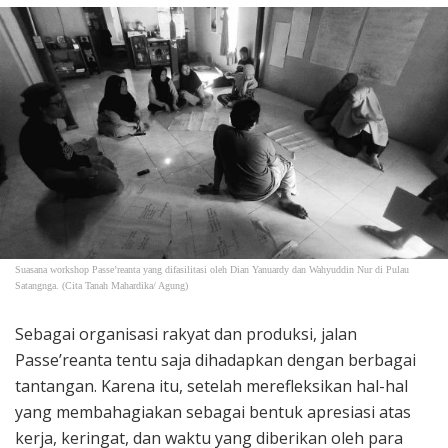
Suasana workshop Passe’reanta yang difasilitasi oleh Dian Yanuardy dan Wahyuddin Nur di Pulau
Satangnga. (Cita Tanah Mahardika/ Agung)
Sebagai organisasi rakyat dan produksi, jalan
Passe’reanta tentu saja dihadapkan dengan berbagai
tantangan. Karena itu, setelah merefleksikan hal-hal
yang membahagiakan sebagai bentuk apresiasi atas
kerja, keringat, dan waktu yang diberikan oleh para