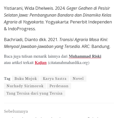
Yistiarani, Wida Dhelweis. 2024.
Geger Gedhen di Pesisir
Selatan Jawa: Pembangunan Bandara dan Dinamika Kelas
Agraria di Yogyakarta.
Yogyakarta: Penerbit Independen
& IndoProgress.
Bachriadi, Dianto dkk. 2021.
Transisi Agraria Masa Kini:
Menyoal Jawaban-jawaban yang Tersedia
. ARC: Bandung.
Muhammad Riski
Baca juga tulisan menarik lainnya dari
Kajian
atau artikel terkait
(citatanahmahardika.org)
Tag
Buku Mojok
Karya Sastra
Novel
Nurhady Sirimorok
Perdesaan
Yang Tersisa dari yang Tersisa
Sebelumnya