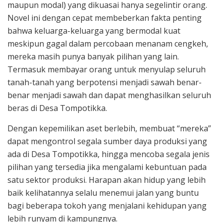
maupun modal) yang dikuasai hanya segelintir orang.
Novel ini dengan cepat membeberkan fakta penting
bahwa keluarga-keluarga yang bermodal kuat
meskipun gagal dalam percobaan menanam cengkeh,
mereka masih punya banyak pilihan yang lain.
Termasuk membayar orang untuk menyulap seluruh
tanah-tanah yang berpotensi menjadi sawah benar-
benar menjadi sawah dan dapat menghasilkan seluruh
beras di Desa Tompotikka.
Dengan kepemilikan aset berlebih, membuat “mereka”
dapat mengontrol segala sumber daya produksi yang
ada di Desa Tompotikka, hingga mencoba segala jenis
pilihan yang tersedia jika mengalami kebuntuan pada
satu sektor produksi. Harapan akan hidup yang lebih
baik kelihatannya selalu menemui jalan yang buntu
bagi beberapa tokoh yang menjalani kehidupan yang
lebih runyam di kampungnya.