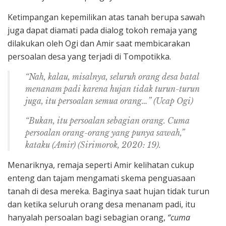
Ketimpangan kepemilikan atas tanah berupa sawah
juga dapat diamati pada dialog tokoh remaja yang
dilakukan oleh Ogi dan Amir saat membicarakan
persoalan desa yang terjadi di Tompotikka.
“Nah, kalau, misalnya, seluruh orang desa batal
menanam padi karena hujan tidak turun-turun
juga, itu persoalan semua orang…” (Ucap Ogi)
“Bukan, itu persoalan sebagian orang. Cuma
persoalan orang-orang yang punya sawah,”
kataku (Amir) (Sirimorok, 2020: 19).
Menariknya, remaja seperti Amir kelihatan cukup
enteng dan tajam mengamati skema penguasaan
tanah di desa mereka. Baginya saat hujan tidak turun
dan ketika seluruh orang desa menanam padi, itu
hanyalah persoalan bagi sebagian orang,
“cuma