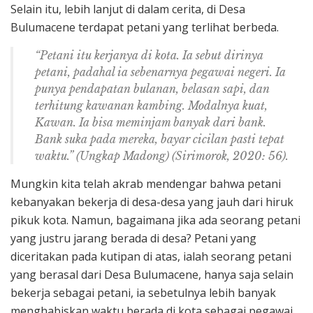
Selain itu, lebih lanjut di dalam cerita, di Desa
Bulumacene terdapat petani yang terlihat berbeda.
“Petani itu kerjanya di kota. Ia sebut dirinya
petani, padahal ia sebenarnya pegawai negeri. Ia
punya pendapatan bulanan, belasan sapi, dan
terhitung kawanan kambing. Modalnya kuat,
Kawan. Ia bisa meminjam banyak dari bank.
Bank suka pada mereka, bayar cicilan pasti tepat
waktu.” (Ungkap Madong) (Sirimorok, 2020: 56).
Mungkin kita telah akrab mendengar bahwa petani
kebanyakan bekerja di desa-desa yang jauh dari hiruk
pikuk kota. Namun, bagaimana jika ada seorang petani
yang justru jarang berada di desa? Petani yang
diceritakan pada kutipan di atas, ialah seorang petani
yang berasal dari Desa Bulumacene, hanya saja selain
bekerja sebagai petani, ia sebetulnya lebih banyak
menghabiskan waktu berada di kota sebagai pegawai