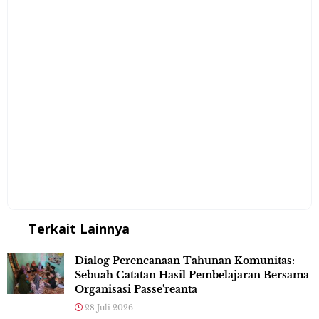
Terkait Lainnya
Dialog Perencanaan Tahunan Komunitas:
Sebuah Catatan Hasil Pembelajaran Bersama
Organisasi Passe’reanta
28 Juli 2026