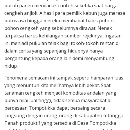
buruh panen mendadak runtuh seketika saat harga
cengkeh anjlok. Alhasil para pemilik kebun juga merasa
putus asa hingga mereka membabat habis pohon-
pohon cengkeh yang sebelumnya dirawat. Nenek
terpaksa harus kehilangan sumber rejekinya. Ingatan
ini menjadi pukulan telak bagi tokoh-tokoh rentan di
dalam cerita yang sepanjang hidupnya hanya
bergantung kepada orang lain demi menyambung
hidup.
Fenomena semacam ini tampak seperti hamparan luas
yang menuntun kita melihatnya lebih dekat. Saat
tanaman cengkeh menjadi komoditas andalan yang
punya nilai jual tinggi, tidak semua masyarakat di
perdesaan Tompotikka dapat bersaing secara
langsung dengan orang-orang di kabupaten tetangga.
Tanah produktif yang tersedia di Desa Tompotikka