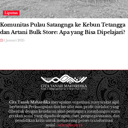
Liputan
Komunitas Pulau Satangnga ke Kebun Tetangga
dan Artani Bulk Store: Apa yang Bisa Dipelajari?
1 Januari 2025
Cita Tanah Mahardika
merupakan organisasi masyarakat sipil
berbentuk Perkumpulan dan bersifat non-profit (nirlaba) yang
dibentuk dengan kesadaran akan pentingnya membangun suatu
gerakan sosial yang dipadu dengan; riset, pengorganisasian, dan
pendidikan kritis untuk mendorong proses transformasi
sosial...
selengkapnya